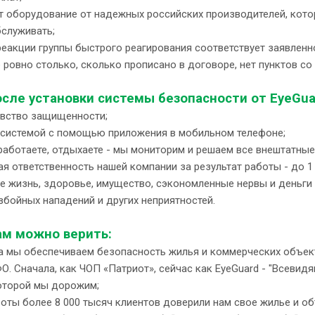
т оборудование от надежных российских производителей, котор
служивать;
еакции группы быстрого реагирования соответствует заявленной
 ровно столько, сколько прописано в договоре, нет пунктов с
сле установки системы безопасности от EyeGua
увство защищенности;
е системой с помощью приложения в мобильном телефоне;
 работаете, отдыхаете - мы мониторим и решаем все внештатные
ая ответственность нашей компании за результат работы - до 1 
е жизнь, здоровье, имущество, сэкономленные нервы и деньги
збойных нападений и других неприятностей.
ам можно верить:
да мы обеспечиваем безопасность жилья и коммерческих объект
. Сначала, как ЧОП «Патриот», сейчас как EyeGuard - "Всевидящ
которой мы дорожим;
боты более 8 000 тысяч клиентов доверили нам свое жилье и о