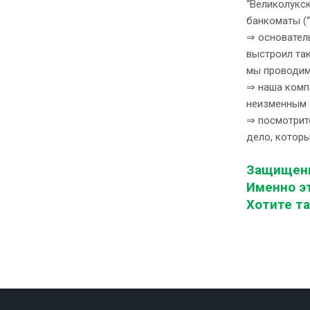
“Великолукск
банкоматы (“А
⇒ основател
выстроил та
мы проводим
⇒ наша компа
неизменным -
⇒ посмотрит
дело, которы
Защищенн
Именно эт
Хотите т