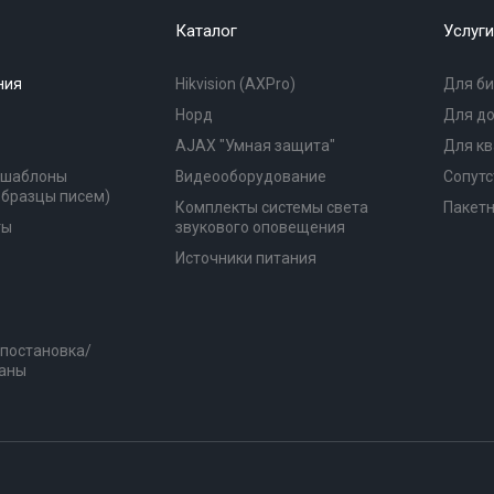
Каталог
Услуги
ния
Hikvision (AXPro)
Для би
Норд
Для д
AJAX "Умная защита"
Для к
(шаблоны
Видеооборудование
Сопутс
образцы писем)
Комплекты системы света
Пакет
ты
звукового оповещения
Источники питания
 постановка/
раны