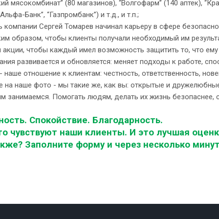
ий мясокомбинат” (80 магазинов), “Волгофарм” (140 аптек), “Кра
льфа-Банк”, “Газпромбанк”) и т.д., и т.п.;
ь компании Сергей Томарев начинал карьеру в сфере безопасно
ким образом, чтобы клиенты получали необходимый им результа
 акции, чтобы каждый имел возможность защитить то, что ему
ния развивается и обновляется: меняет подходы к работе, спо
 наше отношение к клиентам: честность, ответственность, нове
е на наше фото - мы такие же, как вы: открытые и дружелюбн
м занимаемся. Помогать людям, делать их жизнь безопаснее, с
ость. Спокойствие. Благодарность.
о чувствуют наши клиенты. И это лучшая оценк
акже? Заполните форму и через несколько мину