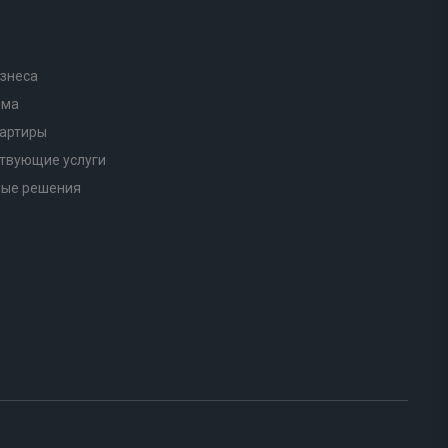
знеса
ома
вартиры
твующие услуги
ные решения