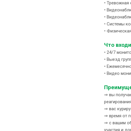
• Тревожная
• Видеонабл
• Видеонабл
• Системы к
• Физическа
Что вход
• 24/7 монит
• Выезд груп
• Ежемесячн
• Видео мон
Преимуще
⇒ вы получае
реагировани
⇒ вас курир
⇒ время от п
⇒ с вашим о
участия и до