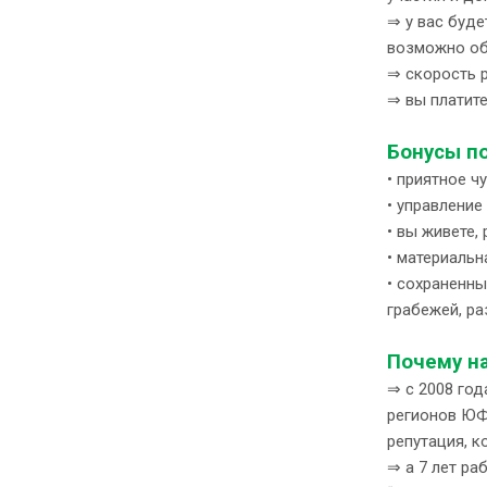
⇒ у вас буде
возможно об
⇒ скорость р
⇒ вы платите
Бонусы по
• приятное ч
• управлени
• вы живете,
• материальн
• сохраненны
грабежей, ра
Почему н
⇒ с 2008 го
регионов ЮФО
репутация, 
⇒ а 7 лет ра