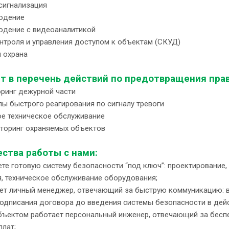
 сигнализация
юдение
юдение с видеоаналитикой
онтроля и управления доступом к объектам (СКУД)
я охрана
ит в перечень действий по предотвращения пра
оринг дежурной части
пы быстрого реагирования по сигналу тревоги
ое техническое обслуживание
иторинг охраняемых объектов
ства работы с нами:
те готовую систему безопасности “под ключ”: проектирование, 
я, техническое обслуживание оборудования;
ует личный менеджер, отвечающий за быструю коммуникацию: вр
одписания договора до введения системы безопасности в дейст
бъектом работает персональный инженер, отвечающий за бесп
плат;