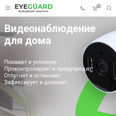
0
Видеонаблюдение
для дома
Покажет и успокоит.
Проконтролирует и предупредит.
Отпугнет и остановит.
Зафиксирует и докажет.