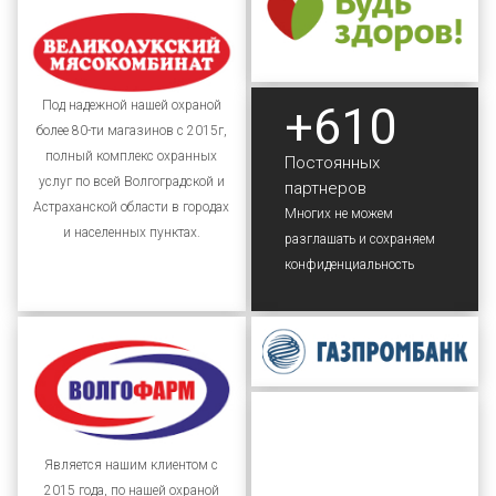
+610
Под надежной нашей охраной
более 80-ти магазинов с 2015г,
полный комплекс охранных
Постоянных
услуг по всей Волгоградской и
партнеров
Астраханской области в городах
Многих не можем
и населенных пунктах.
разглашать и сохраняем
конфиденциальность
Является нашим клиентом с
2015 года, по нашей охраной