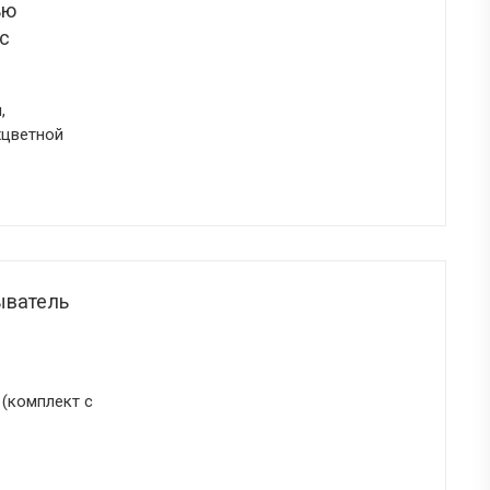
ью
с
,
хцветной
ыватель
(комплект с