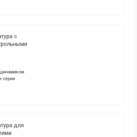
тура c
трольными
 динамиком
и серии
атура для
лями