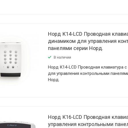
Норд К14-LСD Проводная клавиа
динамиком для управления кон
панелями серии Норд.
В наличии
Норд К14-LСD Проводная клавиатура c
для управления контрольными панелям
Норд.
Норд К16-LCD Проводная клави
управления контрольными пане