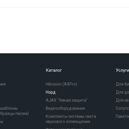
Каталог
Услуги
ния
Hikvision (AXPro)
Для би
Норд
Для д
AJAX "Умная защита"
Для к
(шаблоны
Видеооборудование
Сопутс
образцы писем)
Комплекты системы света
Пакет
ты
звукового оповещения