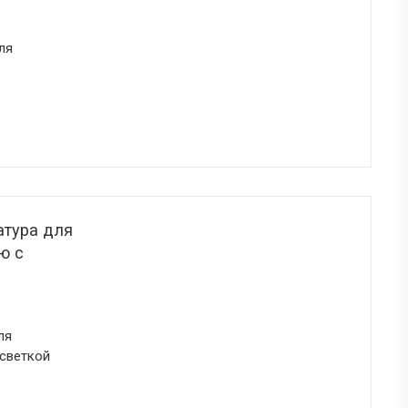
ля
атура для
ю с
ля
дсветкой