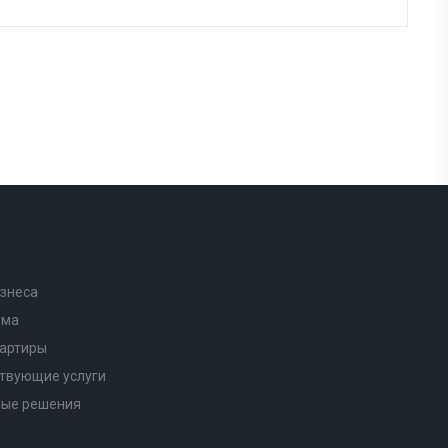
знеса
ома
вартиры
твующие услуги
ные решения